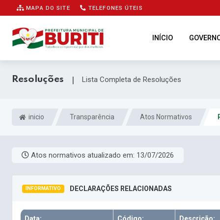
MAPA DO SITE
TELEFONES ÚTEIS
INÍCIO
GOVERN
Resoluções
|
Lista Completa de Resoluções
inicio
Transparência
Atos Normativos
Atos normativos atualizado em:
13/07/2026
DECLARAÇÕES RELACIONADAS
INFORMATIVO
Data:
Código:
Descrição: