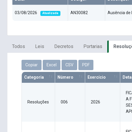
03/08/2026
AN30082
Ausência de 
Atualizada
Todos
Leis
Decretos
Portarias
Resoluç
Copiar
Excel
CSV
PDF
Categoria
Número
Exercício
Deta
FI
A 
Resoluções
006
2026
SE
AP
FI