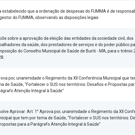
a estabelecido que a ordenação de despesas do FUMMA é de responsab
gestor do FUMMA, observando as disposições legais
põe sobre a aprovação da eleição das entidades da sociedade civil, dos
balhadores da saúde, dos prestadores de serviços e do poder público pa
posição do Conselho Municipal de Saúde de Buriti - MA, para o triênio
28.
ova por, unanimidade o Regimento da XII Conferência Municipal que t
a de Saúde, "Fortalecer o SUS nos territórios: Desafios e Propostas par
ágrafo Atenção Integral à Saúde"
olve Aprovar: Art. 1° Aprova por, unanimidade o Regimento da XII Conf
icipal que tem por tema de Saúde, "Fortalecer o SUS nos territórios: D
ropostas para a Parágrafo Atenção Integral à Saúde"