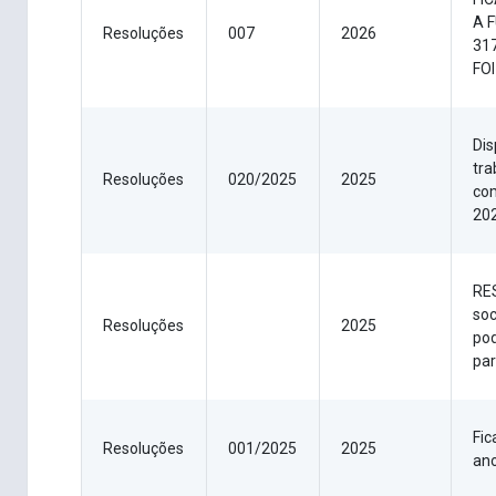
A 
Resoluções
007
2026
31
FO
Dis
tra
Resoluções
020/2025
2025
com
20
RES
soc
Resoluções
2025
pod
par
Fic
Resoluções
001/2025
2025
ano