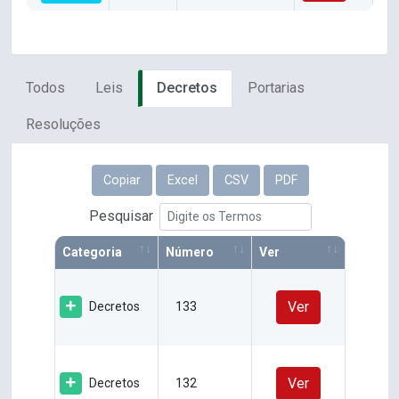
Todos
Leis
Decretos
Portarias
Resoluções
Copiar
Excel
CSV
PDF
Pesquisar
Categoria
Número
Ver
Ver
Decretos
133
Ver
Decretos
132