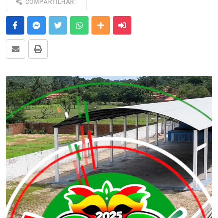
COMPARTILHAR:
Facebook
Messenger
Twitter
Whatsapp
Outras Mídias
Enviar para um amigo
E-mail
Imprimir