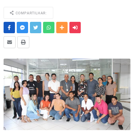
COMPARTILHAR:
Facebook
Messenger
Twitter
Whatsapp
Outras Mídias
Enviar para um amigo
E-mail
Imprimir