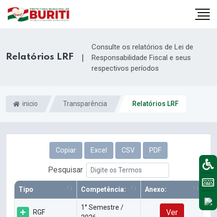
Consulte os relatórios de Lei de
Relatórios LRF
|
Responsabilidade Fiscal e seus
respectivos períodos
inicio
Transparência
Relatórios LRF
Copiar
Excel
CSV
PDF
Pesquisar
Tipo
Competência:
Anexo:
1° Semestre /
Ver
RGF