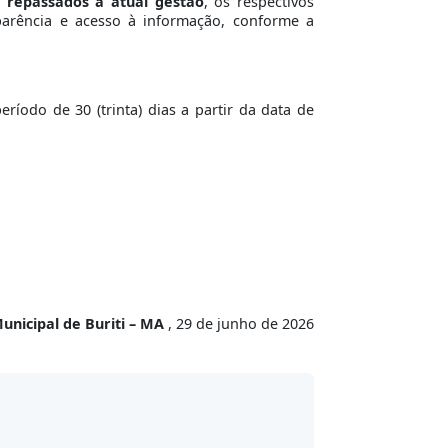
e repassados à atual gestão
, os respectivos
sparência e acesso à informação, conforme a
íodo de 30 (trinta) dias a partir da data de
unicipal de Buriti – MA
, 29 de junho de 2026