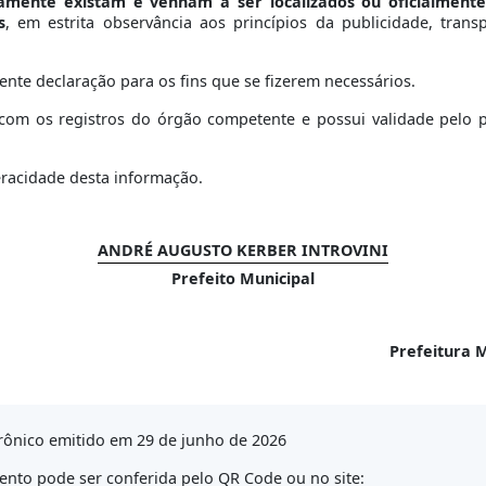
vamente existam e venham a ser localizados ou oficialment
s
, em estrita observância aos princípios da publicidade, tran
ente declaração para os fins que se fizerem necessários.
om os registros do órgão competente e possui validade pelo per
eracidade desta informação.
ANDRÉ AUGUSTO KERBER INTROVINI
Prefeito Municipal
Prefeitura M
rônico emitido em 29 de junho de 2026
nto pode ser conferida pelo QR Code ou no site: