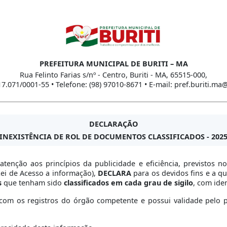
PREFEITURA MUNICIPAL DE BURITI – MA
Rua Felinto Farias s/nº - Centro, Buriti - MA, 65515-000,
17.071/0001-55 • Telefone: (98) 97010-8671 • E-mail: pref.buriti.m
DECLARAÇÃO
INEXISTÊNCIA DE ROL DE DOCUMENTOS CLASSIFICADOS - 202
atenção aos princípios da publicidade e eficiência, previstos
(Lei de Acesso a informação),
DECLARA
para os devidos fins e a q
s
que tenham sido
classificados em cada grau de sigilo
, com iden
om os registros do órgão competente e possui validade pelo per