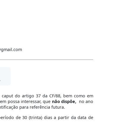
a@gmail.com
5
 no caput do artigo 37 da CF/88, bem como em
uem possa interessar, que
não dispõe,
no ano
tificação para referência futura.
íodo de 30 (trinta) dias a partir da data de