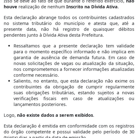
Isso se deve ao fato de que durante o referido exercício,
não
houve
realização de nenhum
Inscrito na Dívida Ativa
.
Esta declaração abrange todos os contribuintes cadastrados
no sistema tributário do município e atesta que, até a
presente data, não há registro de quaisquer débitos
pendentes junto à Dívida Ativa desta Prefeitura.
Ressaltamos que a presente declaração tem validade
para o momento específico informado e não implica em
garantia de ausência de demanda futura. Em caso de
novas solicitações de vagas ou atualização da situação,
nos comprometemos a fornecer informações atualizadas
conforme necessário.
Saliento, no entanto, que esta declaração não exime os
contribuintes da obrigação de cumprir regularmente
suas obrigações tributárias, estando sujeitos a novas
verificações fiscais em caso de atualizações ou
lançamentos posteriores.
Logo,
não existe dados a serem exibidos
.
Esta declaração é emitida em conformidade com os registros
do órgão competente e possui validade pelo período de 30
(trinta) dias a partir da data de emissão.