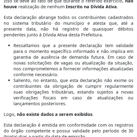
Isso se deve ao fato de que durante o referido exercício,
não
houve
realização de nenhum
Inscrito na Dívida Ativa
.
Esta declaração abrange todos os contribuintes cadastrados
no sistema tributário do município e atesta que, até a
presente data, não há registro de quaisquer débitos
pendentes junto à Dívida Ativa desta Prefeitura.
Ressaltamos que a presente declaração tem validade
para o momento específico informado e não implica em
garantia de ausência de demanda futura. Em caso de
novas solicitações de vagas ou atualização da situação,
nos comprometemos a fornecer informações atualizadas
conforme necessário.
Saliento, no entanto, que esta declaração não exime os
contribuintes da obrigação de cumprir regularmente
suas obrigações tributárias, estando sujeitos a novas
verificações fiscais em caso de atualizações ou
lançamentos posteriores.
Logo,
não existe dados a serem exibidos
.
Esta declaração é emitida em conformidade com os registros
do órgão competente e possui validade pelo período de 30
(trinta) dias a partir da data de emissão.